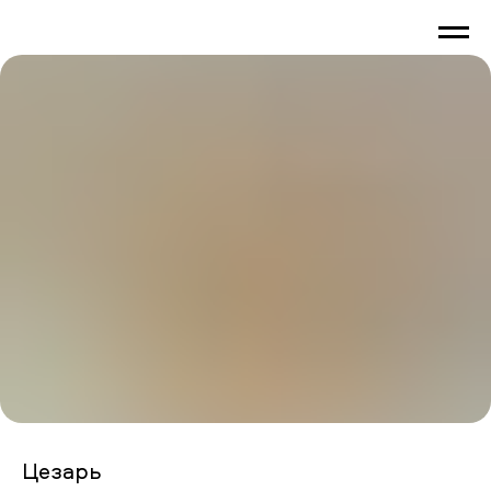
Цезарь